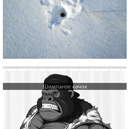
Шимпанзе качок