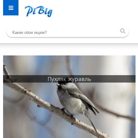
Пухляк журавль