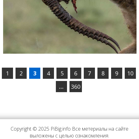
1
2
3
4
5
6
7
8
9
10
...
360
Copyright © 2025 PiBig.info Все метериалы на сайте
выложены с целью ознакомления.