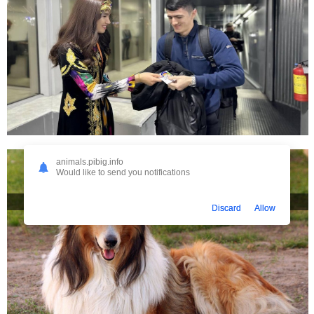
animals.pibig.info
Would like to send you notifications
Еврейская собака
Discard
Allow