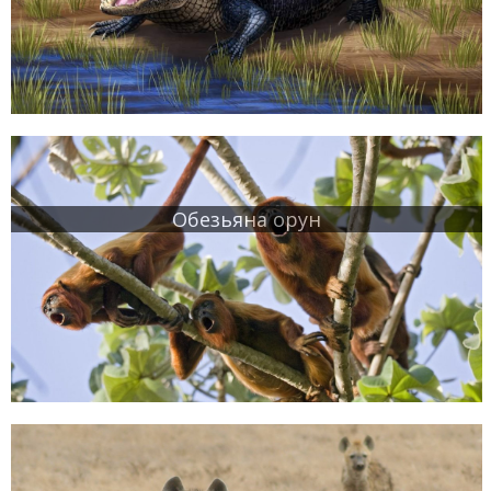
Обезьяна орун