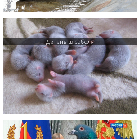
Детеныш соболя