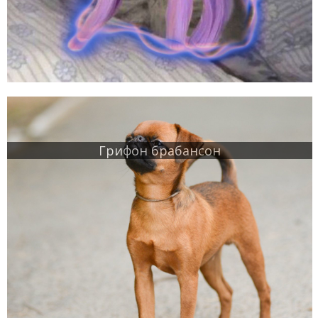
Грифон брабансон