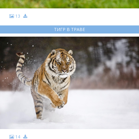
13
ТИГР В ТРАВЕ
14