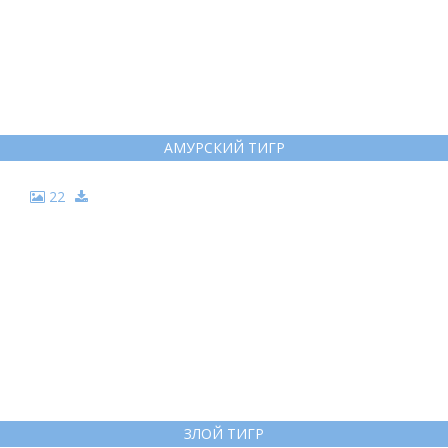
21
АМУРСКИЙ ТИГР
22