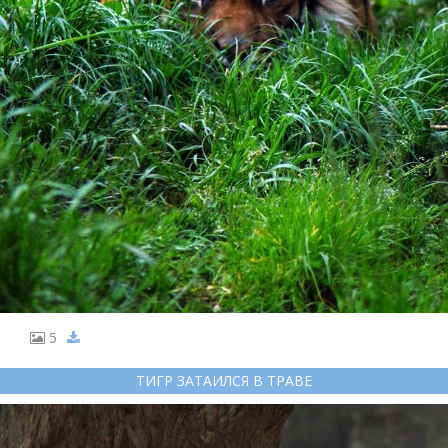
5
ТИГР ЗАТАИЛСЯ В ТРАВЕ