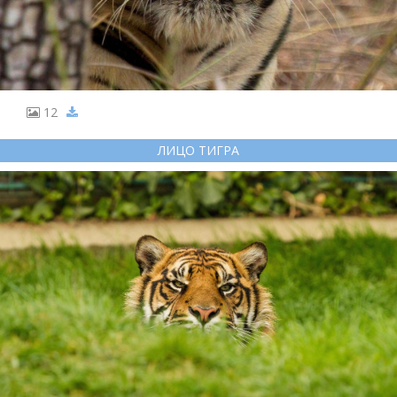
12
ЛИЦО ТИГРА