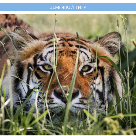
ЗЕМЛЯНОЙ ТИГР