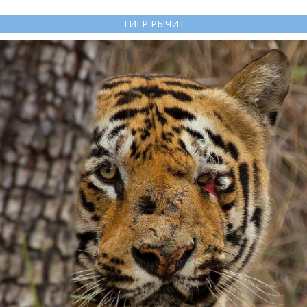
ТИГР РЫЧИТ