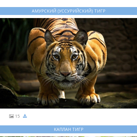
АМУРСКИЙ (УССУРИЙСКИЙ) ТИГР
15
КАПЛАН ТИГР