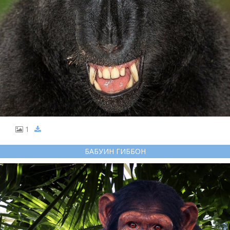
1
БАБУИН ГИББОН