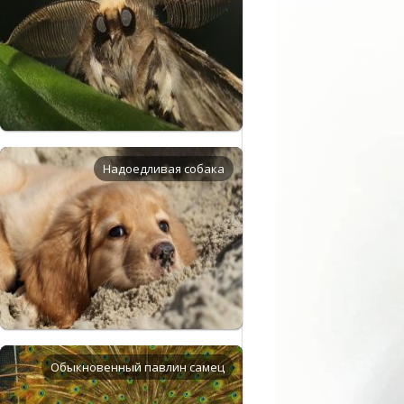
Надоедливая собака
Обыкновенный павлин самец