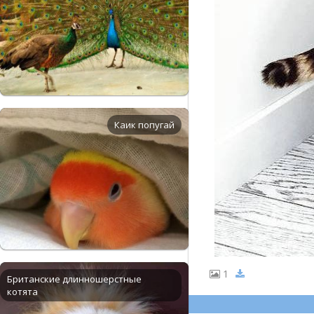
Каик попугай
1
Британские длинношерстные
котята