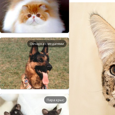
Овчарка с медалями
Пара крыс