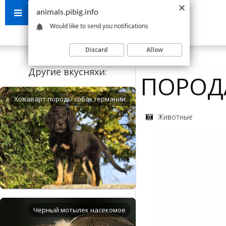
animals.pibig.info
Would like to send you notifications
Discard
Allow
Другие вкусняхи:
ПОРОД
Ховаварт породы собак германии
Животные
Черный мотылек насекомое