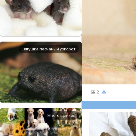
Лягушка песчаный узкорот
2
Много щенков