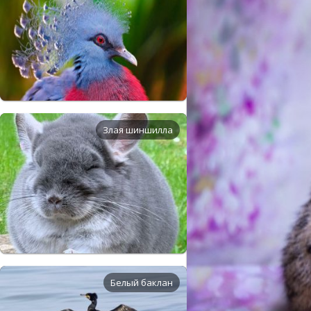
Злая шиншилла
Белый баклан