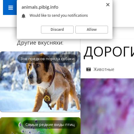
animals.pibig.info
Would like to send you notifications
Discard
Allow
Другие вкусняхи:
ДОРОГ
Зов предков порода собаки
Животные
Самые редкие виды птиц