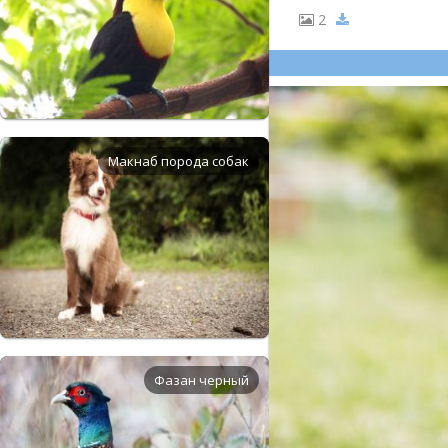
2
Макнаб порода собак
Фазан черный