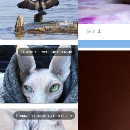
1
Сфинкс с зелеными глазами
Кошка с приплюснутым носом