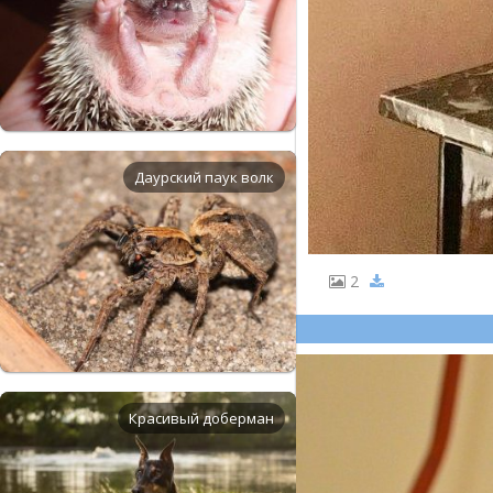
Даурский паук волк
2
Красивый доберман