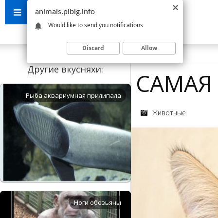
animals.pibig.info
Would like to send you notifications
Discard
Allow
Другие вкусняхи:
САМАЯ
Рыба аквариумная прилипала
Животные
Ноги обезьяны