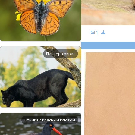
1
Пантера окрас
Птичка с красным клювом