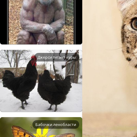
Джерси гигант куры
Бабочки ленобласти