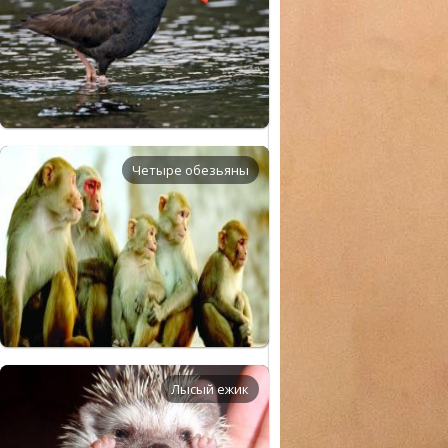
Четыре обезьяны
Лысый ежик