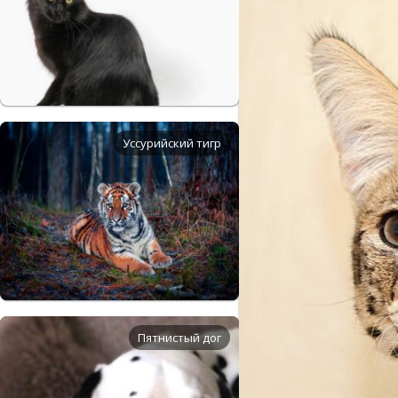
Уссурийский тигр
Пятнистый дог