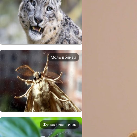
Моль вблизи
Жучок блошачок