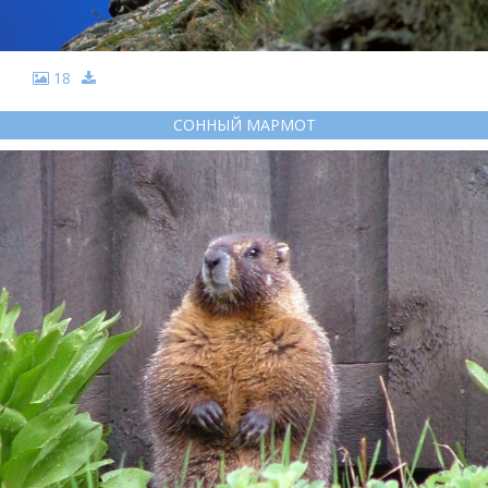
18
СОННЫЙ МАРМОТ