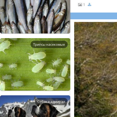
1
Трипсы насекомые
Собака адмирал