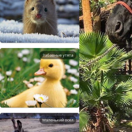
Забавные утята
Маленький осел