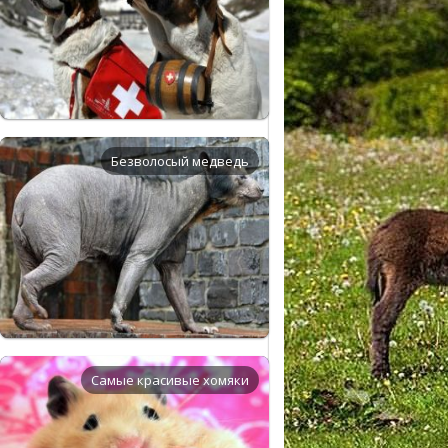
Безволосый медведь
Самые красивые хомяки