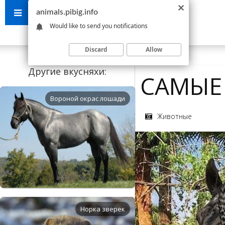
animals.pibig.info
Would like to send you notifications
Discard
Allow
Другие вкусняхи:
САМЫЕ
Вороной окрас лошади
Животные
Норка зверек