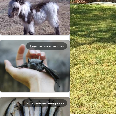
Виды летучих мышей
Рыба зельдь печорская