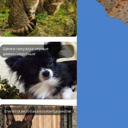
Щенки чихуахуа черные
длинношерстные
Египетская собака ксолоитцкуинтли