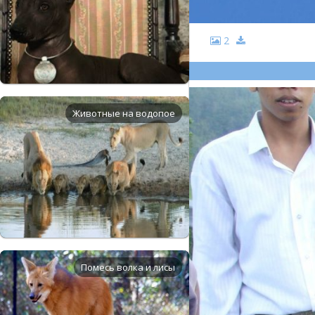
2
Животные на водопое
Помесь волка и лисы