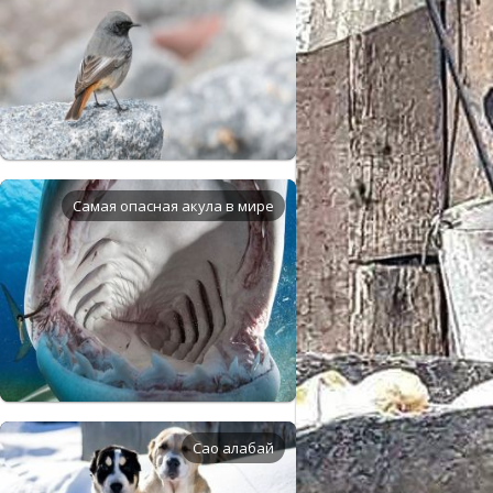
Самая опасная акула в мире
Сао алабай