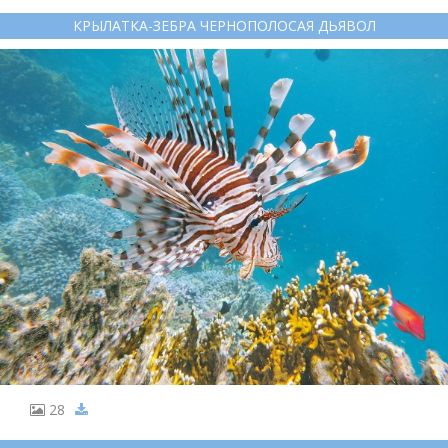
КРЫЛАТКА-ЗЕБРА ЧЕРНОПОЛОСАЯ ДЬЯВОЛ
28