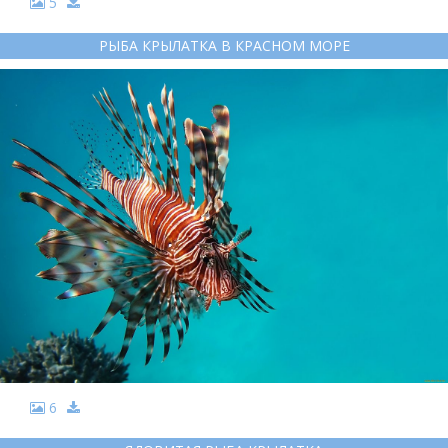
5
РЫБА КРЫЛАТКА В КРАСНОМ МОРЕ
6