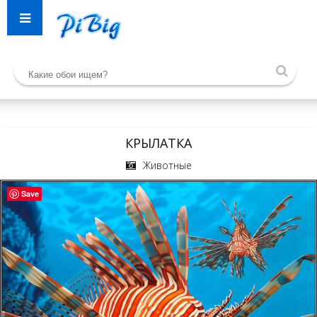
КРЫЛАТКА
Животные
Save