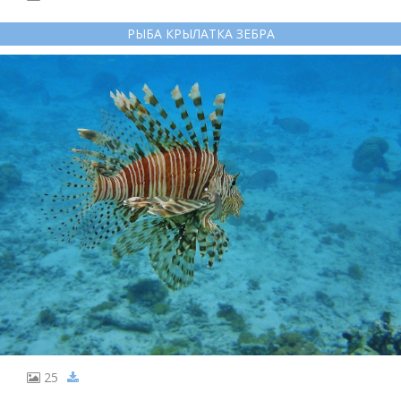
РЫБА КРЫЛАТКА ЗЕБРА
25