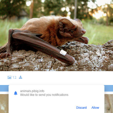
12
ЛЕТУЧАЯ МЫШЬ ГИГАНТСКАЯ ВЕЧЕРНИЦА
animals.pibig.info
Would like to send you notifications
Discard
Allow