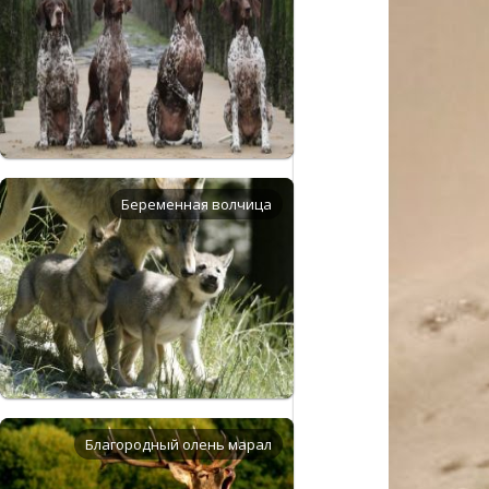
Беременная волчица
Благородный олень марал