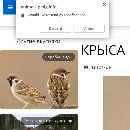
animals.pibig.info
Would like to send you notifications
Discard
Allow
Другие вкусняхи:
КРЫСА 
Воробьи виды
Животные
Сеттер пойнтер курцхаар