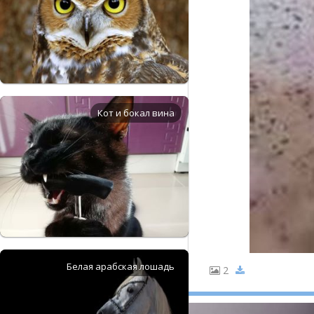
Кот и бокал вина
Белая арабская лошадь
2