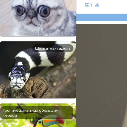
1
Шахматная гадюка
Тропическая птица с большим
клювом