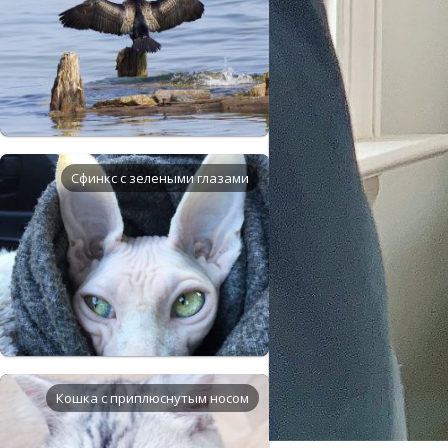
Сфинкс с зелеными глазами
Кошка с приплюснутым носом