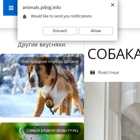
animals.pibig.info
Would like to send you notifications
Discard
Allow
Другие вкусняхи:
СОБАК
Зов предков порода собаки
Животные
Самые редкие виды птиц