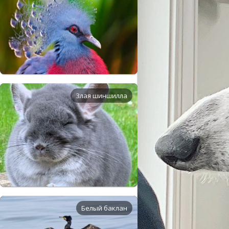
Злая шиншилла
Белый баклан