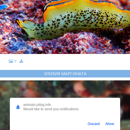
9
ЭЛИЗИЯ МАРГИНАТА
animals.pibig.info
Would like to send you notifications
Discard
Allow