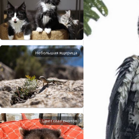
Небольшая ящерица
Цвет глаз енотов