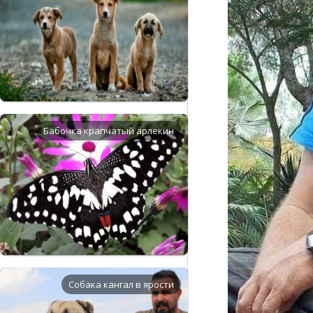
Бабочка крапчатый арлекин
Собака кангал в ярости