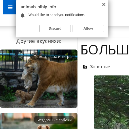
animals.pibig.info
Would like to send you notifications
Discard
Allow
Другие вкусняхи:
БОЛЬШ
Помесь льва и тигра
Животные
Бездомные собаки