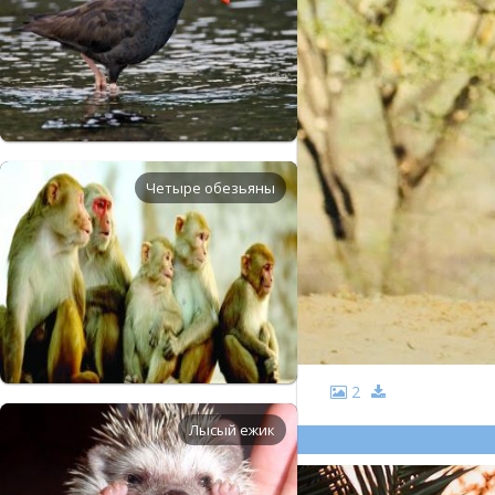
Четыре обезьяны
2
Лысый ежик