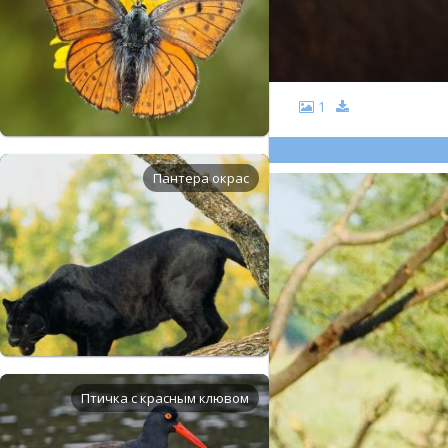
1
Пантера окрас
Птичка с красным клювом