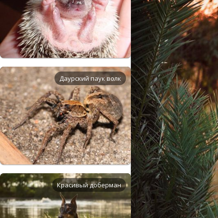
Даурский паук волк
Красивый доберман