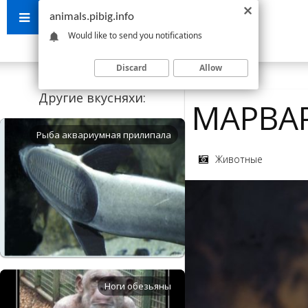
animals.pibig.info
Would like to send you notifications
Discard
Allow
Другие вкусняхи:
МАРВА
Рыба аквариумная прилипала
Животные
Ноги обезьяны