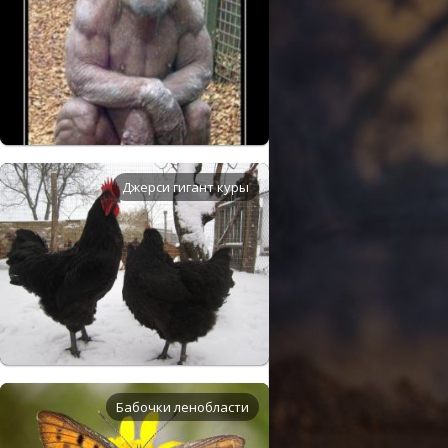
Джерси гигант куры
Бабочки ленобласти