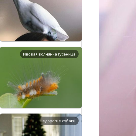
Ивовая волнянка гусеница
Недорогие собаки