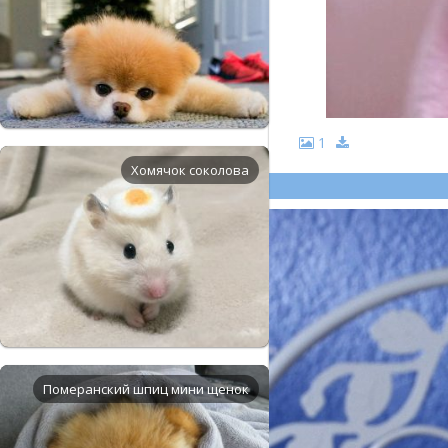
1
Хомячок соколова
Померанский шпиц мини щенок