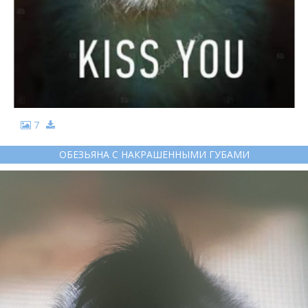
7
ОБЕЗЬЯНА С НАКРАШЕННЫМИ ГУБАМИ