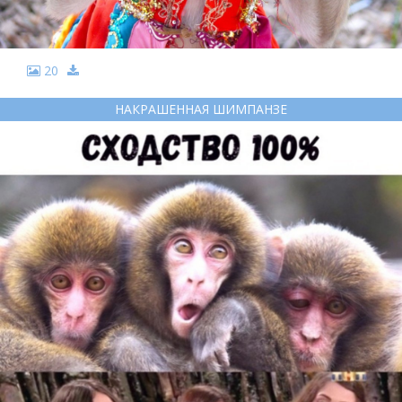
20
НАКРАШЕННАЯ ШИМПАНЗЕ