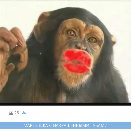
25
МАРТЫШКА С НАКРАШЕННЫМИ ГУБАМИ