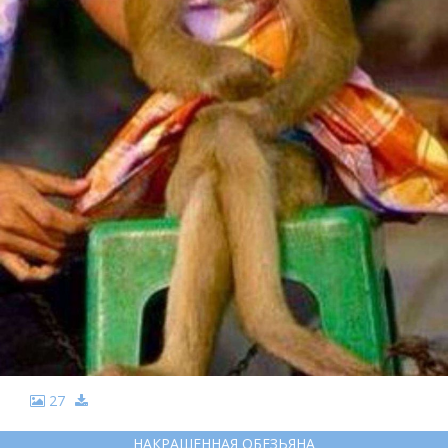
27
НАКРАШЕННАЯ ОБЕЗЬЯНА