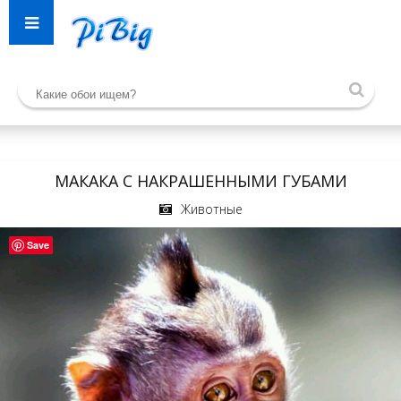
МАКАКА С НАКРАШЕННЫМИ ГУБАМИ
Животные
Save