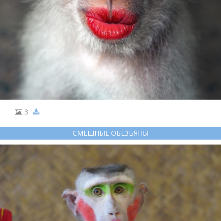
3
СМЕШНЫЕ ОБЕЗЬЯНЫ