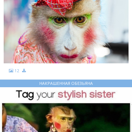
12
НАКРАШЕННАЯ ОБЕЗЬЯНА