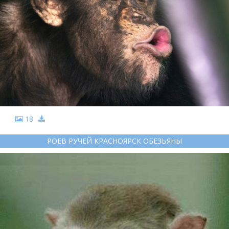
18
РОЕВ РУЧЕЙ КРАСНОЯРСК ОБЕЗЬЯНЫ