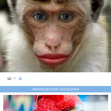
11
НАКРАШЕННАЯ ОБЕЗЬЯНКА