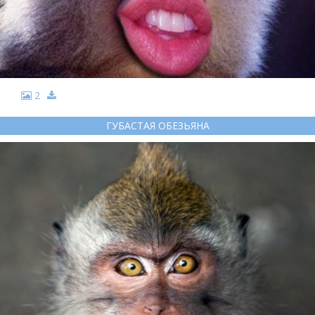
2
ГУБАСТАЯ ОБЕЗЬЯНА