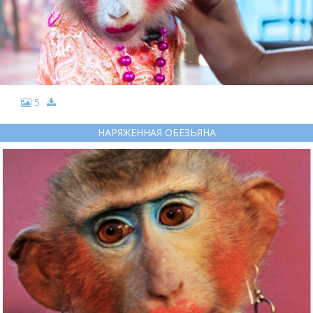
5
НАРЯЖЕННАЯ ОБЕЗЬЯНА