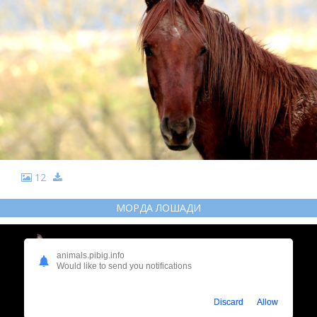
12
МОРДА ЛОШАДИ
animals.pibig.info
Would like to send you notifications
Discard
Allow