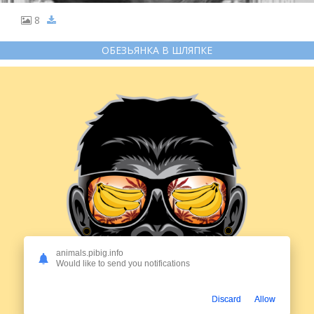
8
ОБЕЗЬЯНКА В ШЛЯПКЕ
animals.pibig.info
Would like to send you notifications
Discard
Allow