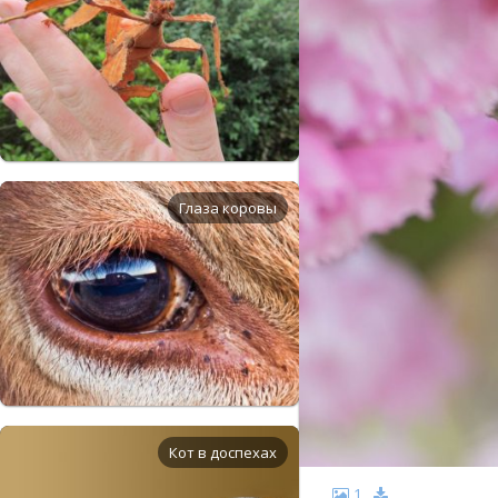
Глаза коровы
Кот в доспехах
1