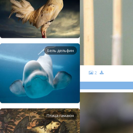
Бель дельфин
2
Птица гамаюн