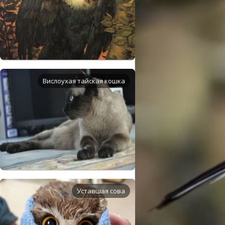
Вислоухая тайская кошка
Уставшая сова