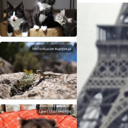
Небольшая ящерица
Цвет глаз енотов