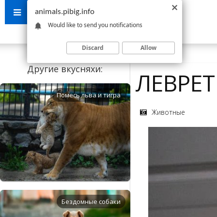
animals.pibig.info
Would like to send you notifications
Discard
Allow
Другие вкусняхи:
ЛЕВРЕ
Помесь льва и тигра
Животные
Бездомные собаки