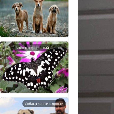
Бабочка крапчатый арлекин
Собака кангал в ярости