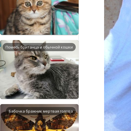
Помесь британца и обычной кошки
Бабочка бражник мертвая голова