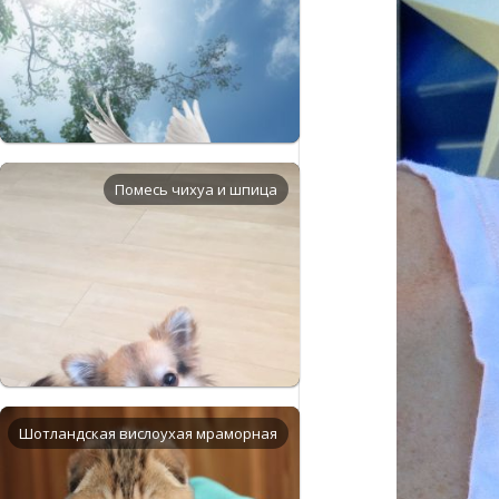
Помесь чихуа и шпица
Шотландская вислоухая мраморная