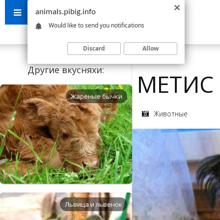
animals.pibig.info
Would like to send you notifications
Discard
Allow
Другие вкусняхи:
МЕТИС
Жареные бычки
Животные
Львица и львенок