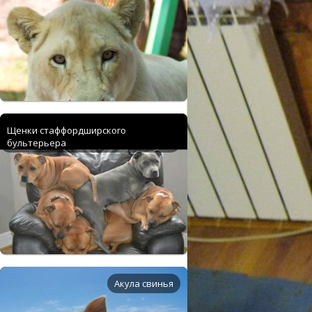
Щенки стаффордширского
бультерьера
Акула свинья