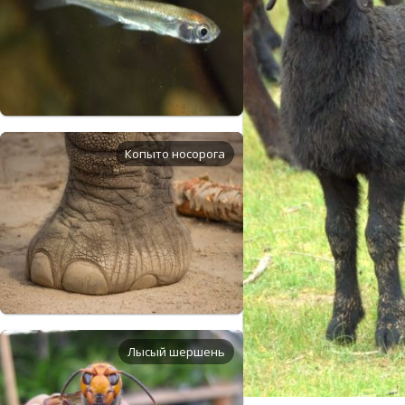
Копыто носорога
Лысый шершень