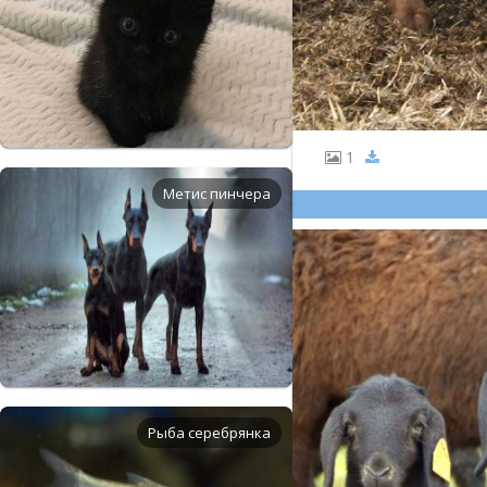
1
Метис пинчера
Рыба серебрянка