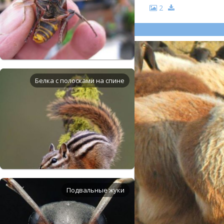
2
Белка с полосками на спине
Подвальные жуки