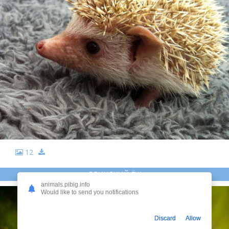
12
БЛИНСКИЙ ЁЖ
animals.pibig.info
Would like to send you notifications
Discard
Allow