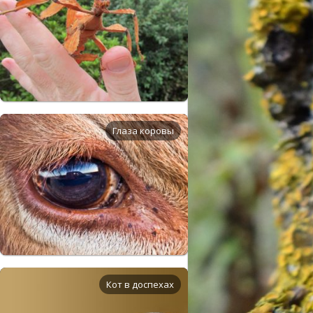
Глаза коровы
Кот в доспехах