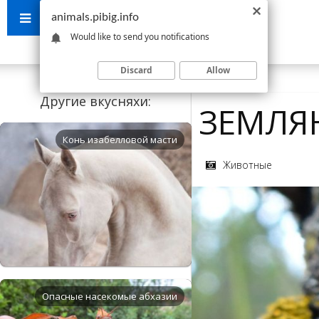
animals.pibig.info
Would like to send you notifications
Discard
Allow
Другие вкусняхи:
ЗЕМЛЯ
Конь изабелловой масти
Животные
Опасные насекомые абхазии