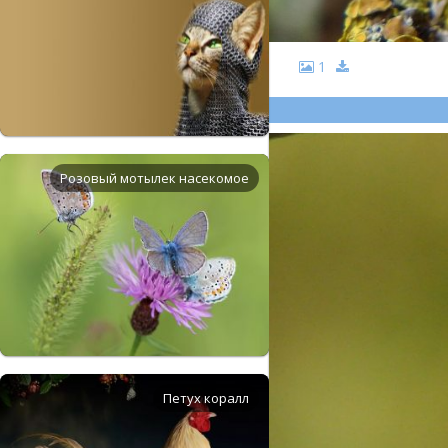
1
Розовый мотылек насекомое
Петух коралл