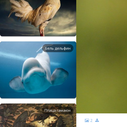
Бель дельфин
Птица гамаюн
2