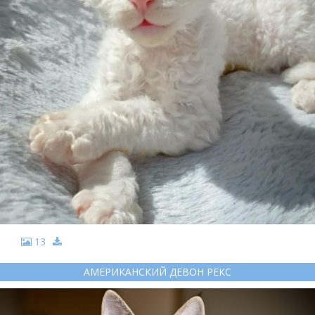
13
АМЕРИКАНСКИЙ ДЕВОН РЕКС