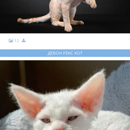
12
ДЕВОН РЕКС КОТ