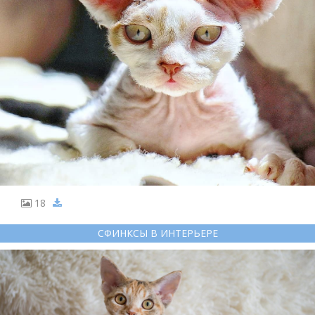
18
СФИНКСЫ В ИНТЕРЬЕРЕ