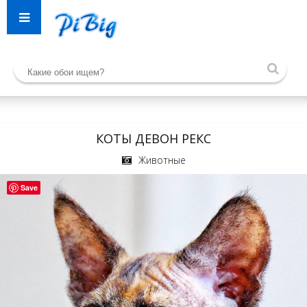
КОТЫ ДЕВОН РЕКС
Животные
Save