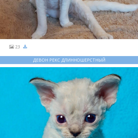
23
ДЕВОН РЕКС ДЛИННОШЕРСТНЫЙ