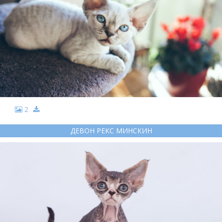
2
ДЕВОН РЕКС МИНСКИН