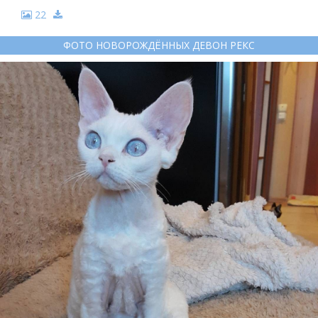
22
ФОТО НОВОРОЖДЁННЫХ ДЕВОН РЕКС