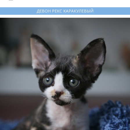
ДЕВОН РЕКС КАРАКУЛЕВЫЙ