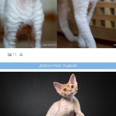
11
ДЕВОН РЕКС РЫЖИЙ