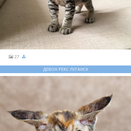
27
ДЕВОН РЕКС ЛУГАНСК