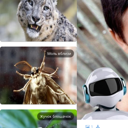
Моль вблизи
Жучок блошачок
1