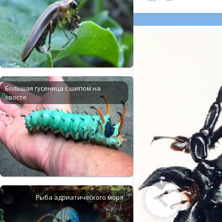
Большая гусеница с шипом на
хвосте
Рыба адриатического моря