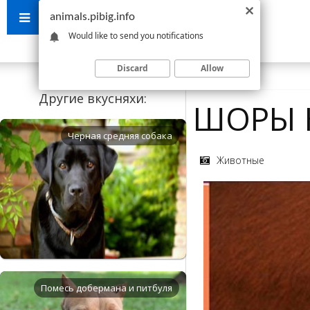
animals.pibig.info
Would like to send you notifications
Discard
Allow
Другие вкусняхи:
ШОРЫ 
Черная средняя собака
Животные
Помесь добермана и питбуля