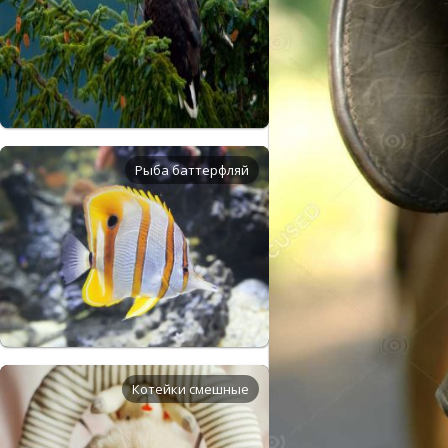
Рыба баттерфляй
Котейки смешные