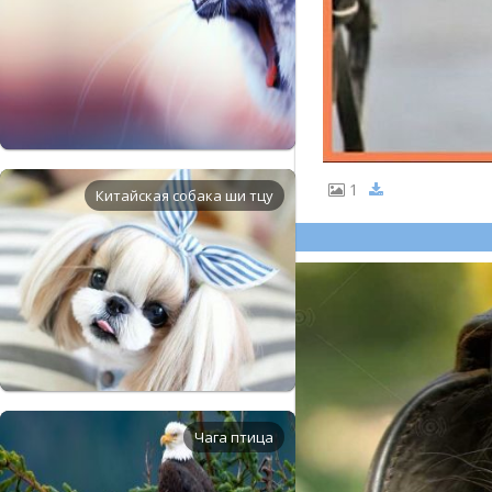
1
Китайская собака ши тцу
Чага птица