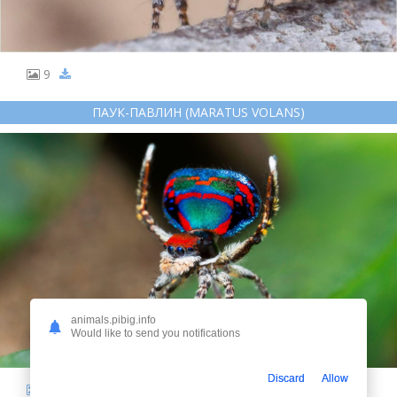
9
ПАУК-ПАВЛИН (MARATUS VOLANS)
animals.pibig.info
Would like to send you notifications
Discard
Allow
10