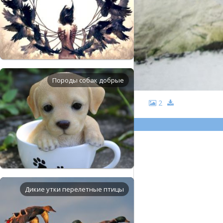
Породы собак добрые
2
Дикие утки перелетные птицы