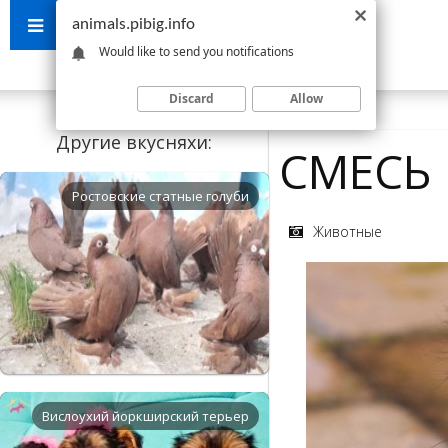
animals.pibig.info
Would like to send you notifications
Discard
Allow
Другие вкусняхи:
СМЕСЬ 
Ростовские статные голуби
Животные
Вислоухий йоркширский терьер