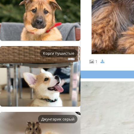
Корги пушистые
1
Джунгарик серый