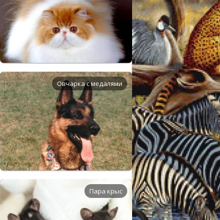
Овчарка с медалями
Пара крыс