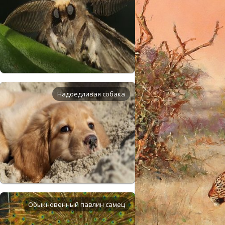
Надоедливая собака
Обыкновенный павлин самец