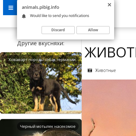
animals.pibig.info
Would like to send you notifications
Discard
Allow
Другие вкусняхи:
ЖИВОТ
Ховаварт породы собак германии
Животные
Черный мотылек насекомое