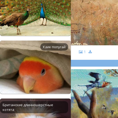
Каик попугай
1
Британские длинношерстные
котята