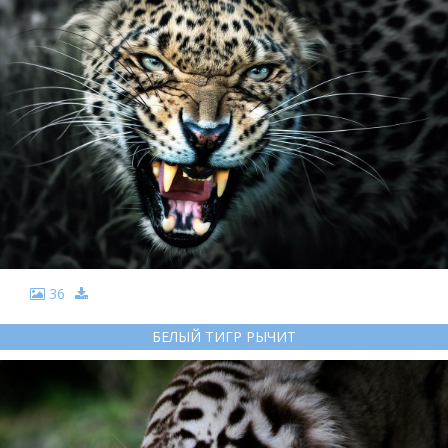
36
БЕЛЫЙ ТИГР РЫЧИТ