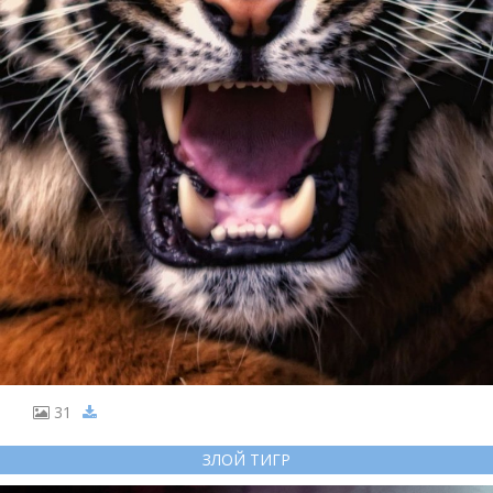
31
ЗЛОЙ ТИГР