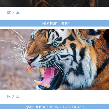
2
ТИГР РЫК ТИГРА
3
ДАЛЬНЕВОСТОЧНЫЙ ТИГР ОСКАЛ