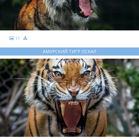
11
АМУРСКИЙ ТИГР ОСКАЛ