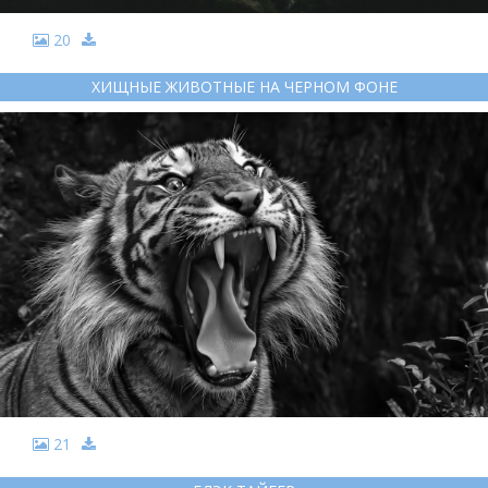
20
ХИЩНЫЕ ЖИВОТНЫЕ НА ЧЕРНОМ ФОНЕ
21