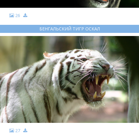
26
БЕНГАЛЬСКИЙ ТИГР ОСКАЛ
27