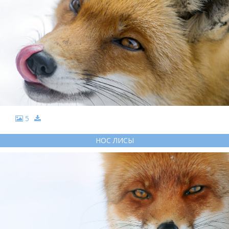
5
НОС ЛИСЫ