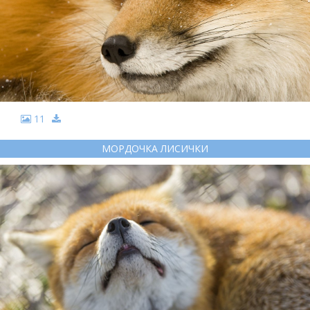
11
МОРДОЧКА ЛИСИЧКИ