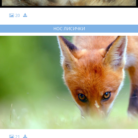
20
НОС ЛИСИЧКИ
21