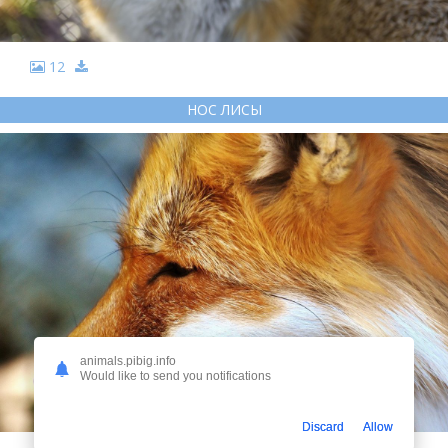
12
НОС ЛИСЫ
animals.pibig.info
Would like to send you notifications
Discard
Allow