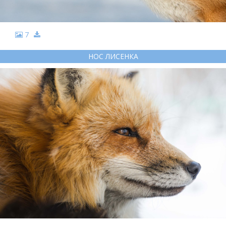
7
НОС ЛИСЕНКА