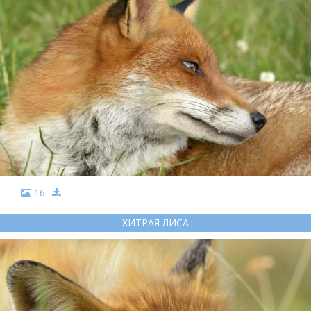
16
ХИТРАЯ ЛИСА