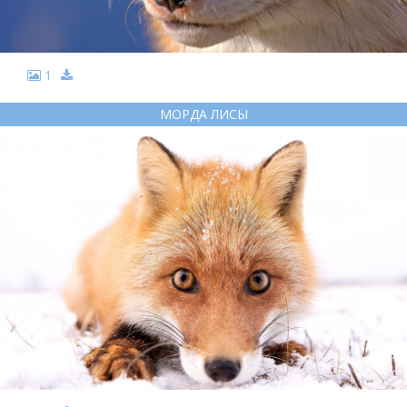
1
МОРДА ЛИСЫ