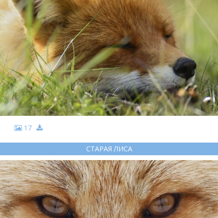
17
СТАРАЯ ЛИСА