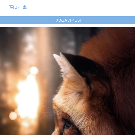
27
ГЛАЗА ЛИСЫ