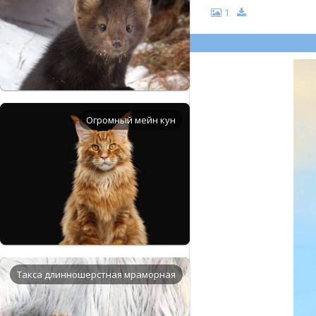
1
Огромный мейн кун
Такса длинношерстная мраморная