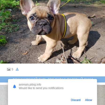
9
ФРАНЦУЗСКИЙ БУЛЬДОГ ОКРАС ПАЛЕВЫЙ СУКИ
animals.pibig.info
Would like to send you notifications
Discard
Allow