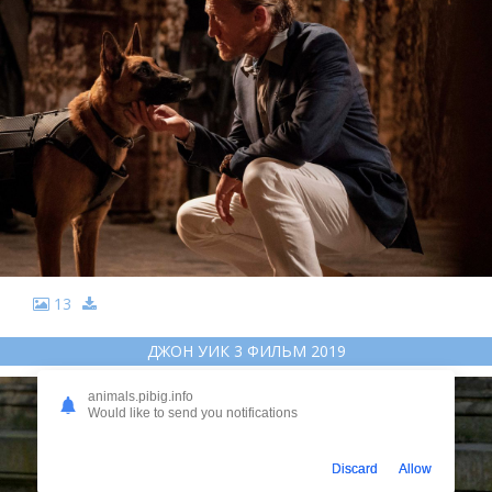
13
ДЖОН УИК 3 ФИЛЬМ 2019
animals.pibig.info
Would like to send you notifications
Discard
Allow