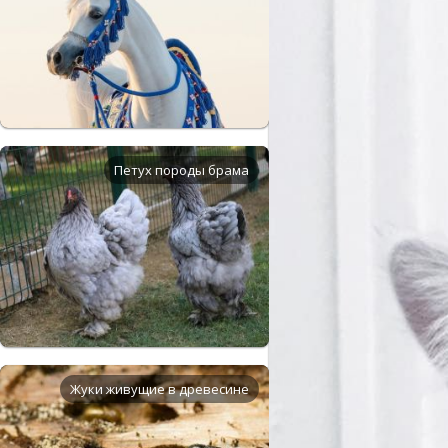
Петух породы брама
Жуки живущие в древесине