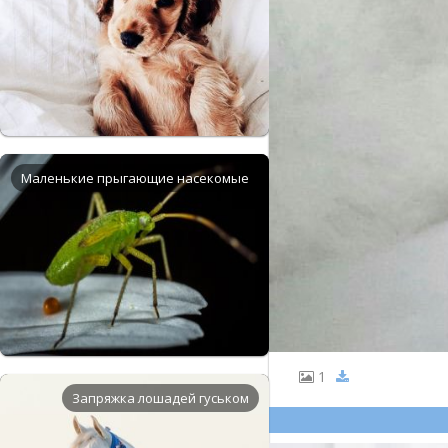
Маленькие прыгающие насекомые
1
Запряжка лошадей гуськом