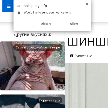
animals.pibig.info
Would like to send you notifications
Discard
Allow
Другие вкусняхи:
ШИНШИ
Самый страшный кот в мире
Животные
Корги линька