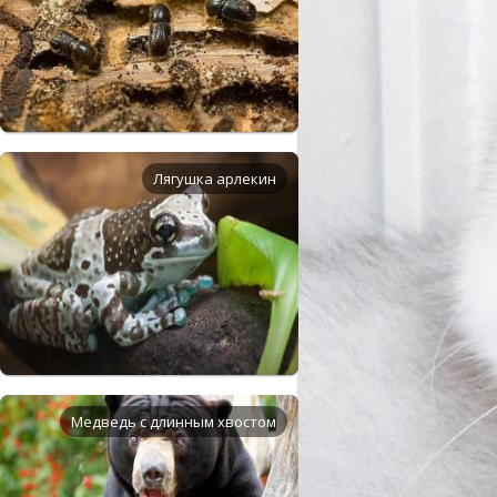
Лягушка арлекин
Медведь с длинным хвостом