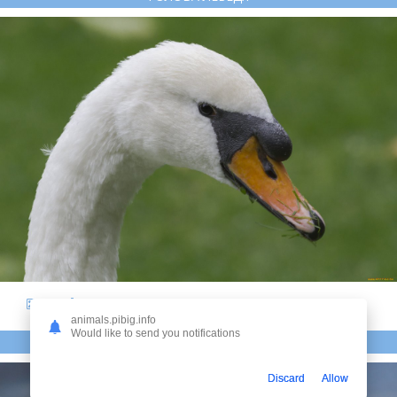
12
animals.pibig.info
Would like to send you notifications
КЛЮВ ЛЕБЕДЯ
Discard
Allow